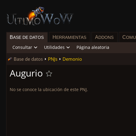
B
H
A
C
ASE DE DATOS
ERRAMIENTAS
DDONS
OMU
Consultar
Utilidades
Página aleatoria
Base de datos
PNJs
Demonio
Augurio
No se conoce la ubicación de este PNJ.