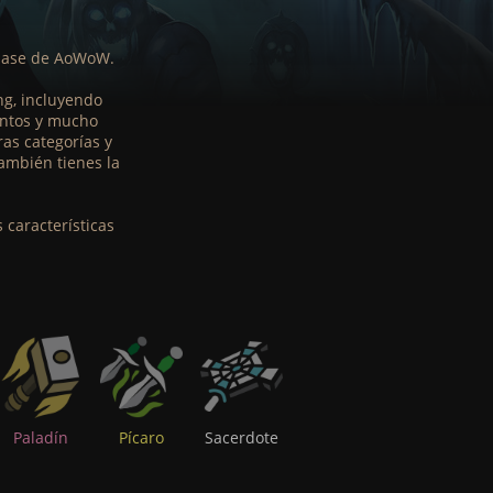
 base de AoWoW.
ng, incluyendo
lentos y mucho
as categorías y
ambién tienes la
características
Paladín
Pícaro
Sacerdote