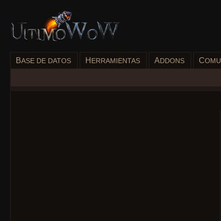
B
H
A
C
ASE DE DATOS
ERRAMIENTAS
DDONS
OMU