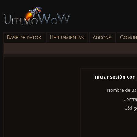
B
H
A
C
ASE DE DATOS
ERRAMIENTAS
DDONS
OMUN
Iniciar sesión co
Nombre de usu
Contra
Códig