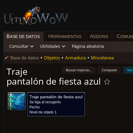
B
H
A
C
ASE DE DATOS
ERRAMIENTAS
DDONS
OMUN
Consultar
Utilidades
Página aleatoria
Base de datos
Objetos
Armadura
Miscelánea
Traje
Buscar mejoras...
Comparar
Ver
pantalón de fiesta azul
Traje pantalón de fiesta azul
Se liga al recogerlo
Pecho
Nivel de objeto 1