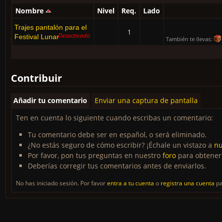
Nombre
Nivel
Req.
Lado
Trajes pantalón para el
1
Desactivado
Festival Lunar
También te llevas:
Contribuir
Añadir tu comentario
Enviar una captura de pantalla
Ten en cuenta lo siguiente cuando escribas un comentario:
Tu comentario debe ser en español, o será eliminado.
¿No estás seguro de cómo escribir? ¡Échale un vistazo a
nu
Por favor, pon tus preguntas en nuestro
foro
para obtener
Deberías corregir tus comentarios antes de enviarlos.
No has iniciado sesión. Por favor
entra a tu cuenta
o
registra una cuenta
pa