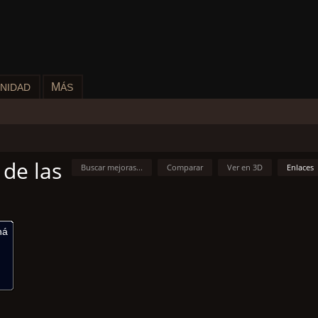
M
NIDAD
ÁS
 de las
Buscar mejoras...
Comparar
Ver en 3D
Enlaces
ná