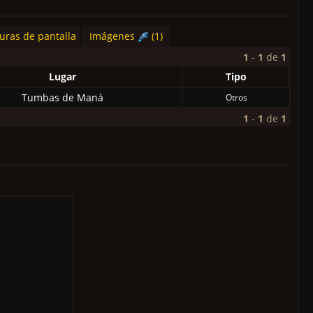
uras de pantalla
Imágenes
(1)
1
-
1
de
1
Lugar
Tipo
Tumbas de Maná
Otros
1
-
1
de
1