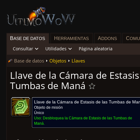
B
H
A
C
ASE DE DATOS
ERRAMIENTAS
DDONS
OMU
Consultar
Utilidades
Página aleatoria
Base de datos
Objetos
Llaves
Llave de la Cámara de Estasis
Tumbas de Maná
Llave de la Cámara de Estasis de las Tumbas de Ma
Objeto de misión
Único
Uso:
Desbloquea la Cámara de Estasis de las Tumbas de
Maná.