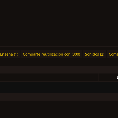
Enseña (1)
Comparte reutilización con (300)
Sonidos (2)
Come