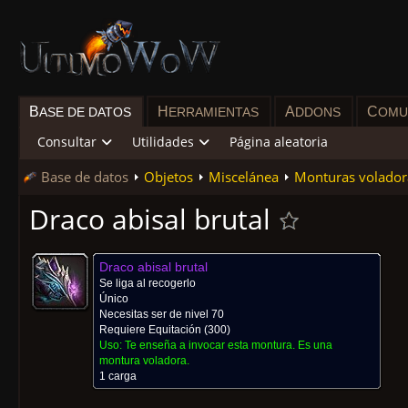
B
H
A
C
ASE DE DATOS
ERRAMIENTAS
DDONS
OMU
Consultar
Utilidades
Página aleatoria
Base de datos
Objetos
Miscelánea
Monturas volador
Draco abisal brutal
Draco abisal brutal
Se liga al recogerlo
Único
Necesitas ser de nivel 70
Requiere
Equitación
(300)
Uso:
Te enseña a invocar esta montura. Es una
montura voladora.
1 carga