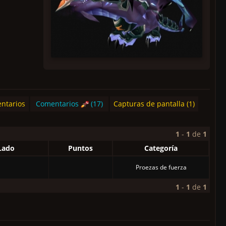
ntarios
Comentarios
(17)
Capturas de pantalla (1)
1
-
1
de
1
Lado
Puntos
Categoría
Proezas de fuerza
1
-
1
de
1