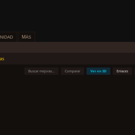
M
NIDAD
ÁS
as
Buscar mejoras...
Comparar
Ver en 3D
Enlaces