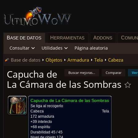
B
H
A
C
ASE DE DATOS
ERRAMIENTAS
DDONS
OMUN
Consultar
Utilidades
Página aleatoria
Base de datos
Objetos
Armadura
Tela
Cabeza
Capucha de
Buscar mejoras...
Comparar
Ver
La Cámara de las Sombras
Capucha de La Cámara de las Sombras
Se liga al recogerlo
Cabeza
Tela
172 armadura
+39 intelecto
+68 espíritu
Durabilidad 45 / 45
Nivel de objeto 174