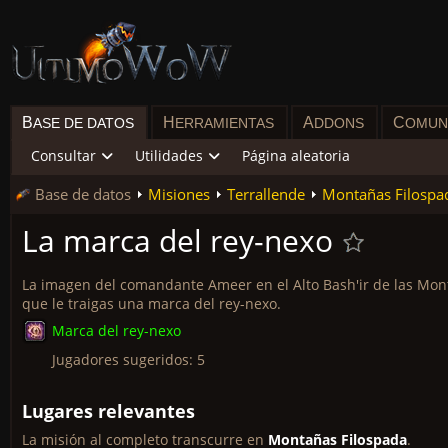
B
H
A
C
ASE DE DATOS
ERRAMIENTAS
DDONS
OMUN
Consultar
Utilidades
Página aleatoria
Base de datos
Misiones
Terrallende
Montañas Filospa
La marca del rey-nexo
La imagen del comandante Ameer en el Alto Bash'ir de las Mon
que le traigas una marca del rey-nexo.
Marca del rey-nexo
Jugadores sugeridos: 5
Lugares relevantes
La misión al completo transcurre en
Montañas Filospada
.