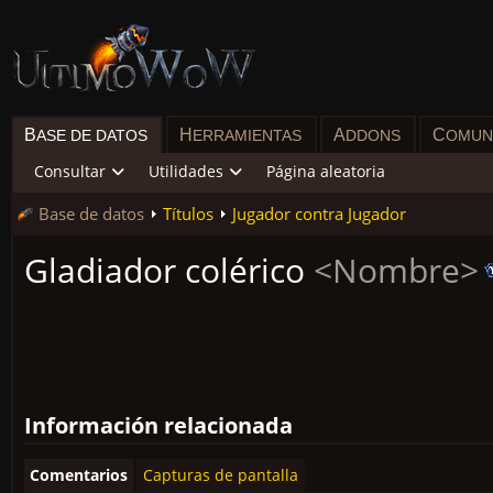
B
H
A
C
ASE DE DATOS
ERRAMIENTAS
DDONS
OMUN
Consultar
Utilidades
Página aleatoria
Base de datos
Títulos
Jugador contra Jugador
Gladiador colérico
<Nombre>
Información relacionada
Comentarios
Capturas de pantalla