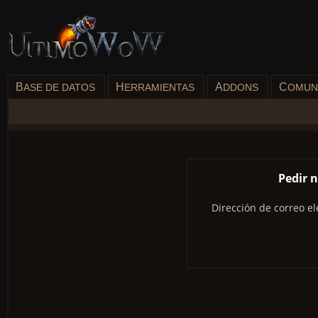
B
H
A
C
ASE DE DATOS
ERRAMIENTAS
DDONS
OMUN
Pedir 
Dirección de correo el