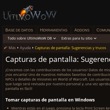
B
H
A
C
ASE DE DATOS
ERRAMIENTAS
DDONS
OMUN
Todo sobre UltimoWoW DB
Extras para tu sitio
Más
Ayuda
Capturas de pantalla: Sugerencias y trucos
Capturas de pantalla: Sugerenc
¡Crecemos con las contribuciones de los usuarios! Datos de mis
¡nos encanta! Uno de nuestros métodos favoritos de contribuci
NPCs o detalles de misiones en World of Warcraft. Los usuario
que luego será revisada por nuestro personal y, una vez aproba
pantalla es fácil!
Tomar capturas de pantalla en Windows
Mientras estás en el juego, presiona la tecla Print Screen ke