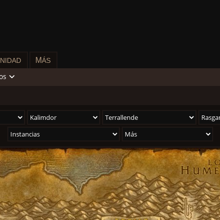
M
NIDAD
ÁS
os