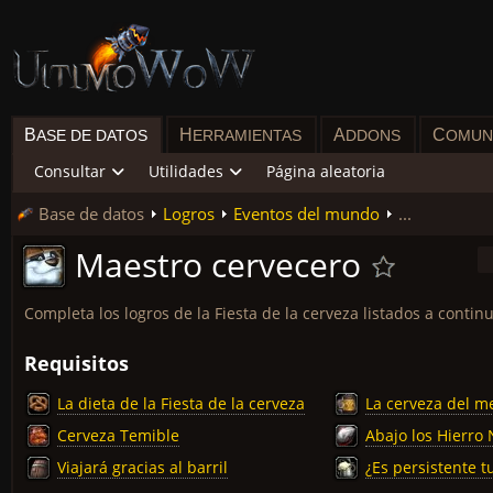
B
H
A
C
ASE DE DATOS
ERRAMIENTAS
DDONS
OMUN
Consultar
Utilidades
Página aleatoria
Base de datos
Logros
Eventos del mundo
...
Maestro cervecero
Completa los logros de la Fiesta de la cerveza listados a contin
Requisitos
La dieta de la Fiesta de la cerveza
La cerveza del m
Cerveza Temible
Abajo los Hierro
Viajará gracias al barril
¿Es persistente t