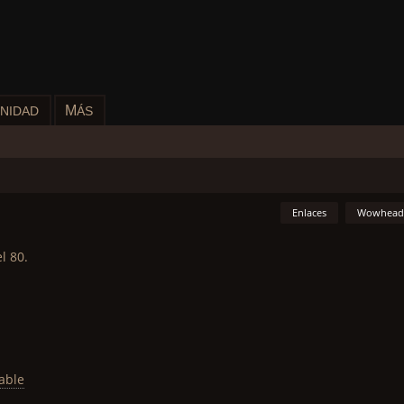
M
NIDAD
ÁS
Enlaces
Wowhead
l 80.
able