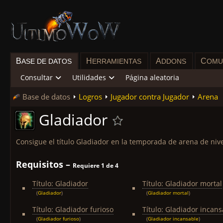
B
H
A
C
ASE DE DATOS
ERRAMIENTAS
DDONS
OMU
Consultar
Utilidades
Página aleatoria
Base de datos
Logros
Jugador contra Jugador
Arena
Gladiador
Consigue el título Gladiador en la temporada de arena de nive
Requisitos –
Requiere 1 de 4
Título: Gladiador
Título: Gladiador mortal
(
Gladiador
)
(
Gladiador mortal
)
Título: Gladiador furioso
Título: Gladiador incans
(
Gladiador furioso
)
(
Gladiador incansable
)