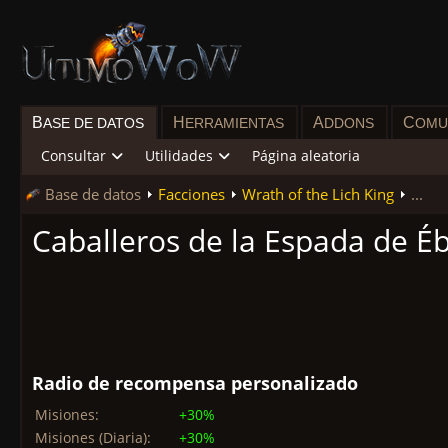
B
H
A
C
ASE DE DATOS
ERRAMIENTAS
DDONS
OMU
Consultar
Utilidades
Página aleatoria
Base de datos
Facciones
Wrath of the Lich King
...
Caballeros de la Espada de É
Radio de recompensa personalizado
Misiones:
+30%
Misiones (Diaria):
+30%