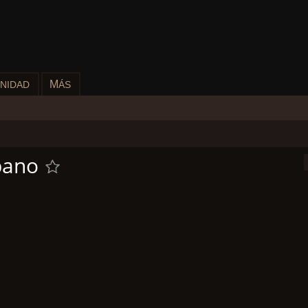
M
NIDAD
ÁS
bano