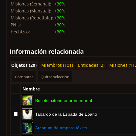
Misiones (Semanal):
+30%
Misiones (Mensual):
+30%
Misiones (Repetible):
+30%
PNJs:
+30%
Hechizos:
+30%
Información relacionada
Objetos (20)
Miembros (101)
Entidades (2)
Misiones (11
Nombre
Boceto: citrino enorme mortal
Tabardo de la Espada de Ébano
Arcanum de amparo tóxico