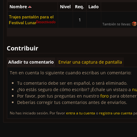
Nombre
Nivel
Req.
Lado
Trajes pantalón para el
1
Desactivado
Festival Lunar
También te llevas:
Contribuir
Añadir tu comentario
Enviar una captura de pantalla
Ten en cuenta lo siguiente cuando escribas un comentario:
Tu comentario debe ser en español, o será eliminado.
¿No estás seguro de cómo escribir? ¡Échale un vistazo a
nu
Por favor, pon tus preguntas en nuestro
foro
para obtener
Deberías corregir tus comentarios antes de enviarlos.
No has iniciado sesión. Por favor
entra a tu cuenta
o
registra una cuenta
pa