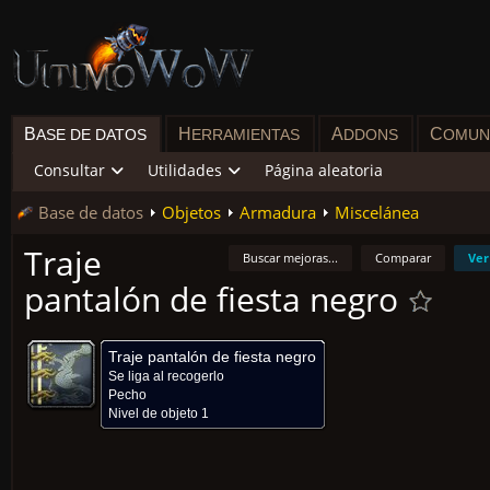
B
H
A
C
ASE DE DATOS
ERRAMIENTAS
DDONS
OMUN
Consultar
Utilidades
Página aleatoria
Base de datos
Objetos
Armadura
Miscelánea
Traje
Buscar mejoras...
Comparar
Ver
pantalón de fiesta negro
Traje pantalón de fiesta negro
Se liga al recogerlo
Pecho
Nivel de objeto 1