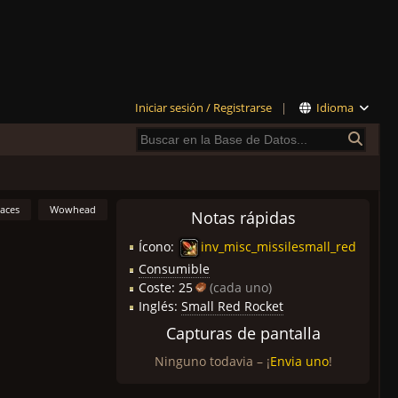
Iniciar sesión / Registrarse
|
Idioma
laces
Wowhead
Notas rápidas
Ícono:
inv_misc_missilesmall_red
Consumible
Coste:
25
(cada uno)
Inglés:
Small Red Rocket
Capturas de pantalla
Ninguno todavia – ¡
Envia uno
!