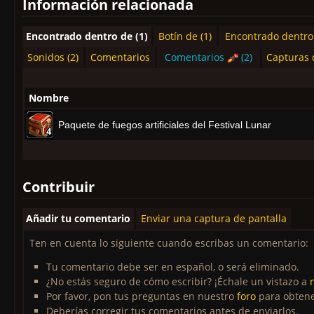
Información relacionada
Encontrado dentro de (1)
Botín de (1)
Encontrado dentro 
Sonidos (2)
Comentarios
Comentarios
(2)
Capturas 
Nombre
Paquete de fuegos artificiales del Festival Lunar
4
4
4
4
4
4
4
4
4
Contribuir
Añadir tu comentario
Enviar una captura de pantalla
Ten en cuenta lo siguiente cuando escribas un comentario:
Tu comentario debe ser en español, o será eliminado.
¿No estás seguro de cómo escribir? ¡Échale un vistazo a
Por favor, pon tus preguntas en nuestro
foro
para obtene
Deberías corregir tus comentarios antes de enviarlos.