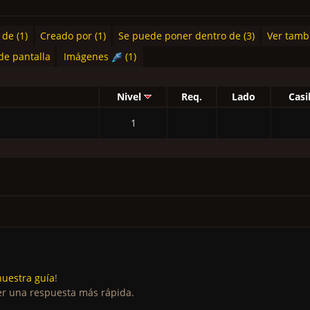
de (1)
Creado por (1)
Se puede poner dentro de (3)
Ver tambi
de pantalla
Imágenes
(1)
Nivel
Req.
Lado
Casil
1
nuestra guía
!
r una respuesta más rápida.