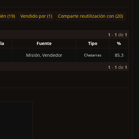
én (19)
Vendido por (1)
Comparte reutilización con (20)
1
-
1
de
1
la
Fuente
Tipo
%
Misión, Vendedor
85.3
Chatarras
1
-
1
de
1