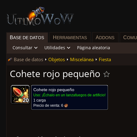
B
H
A
C
ASE DE DATOS
ERRAMIENTAS
DDONS
OMU
Consultar
Utilidades
Página aleatoria
Base de datos
Objetos
Miscelánea
Fiesta
Cohete rojo pequeño
Cohete rojo pequeño
Uso:
¡Échalo en un lanzafuegos de artificio!
20
20
20
20
20
20
20
20
20
1 carga
Precio de venta:
6