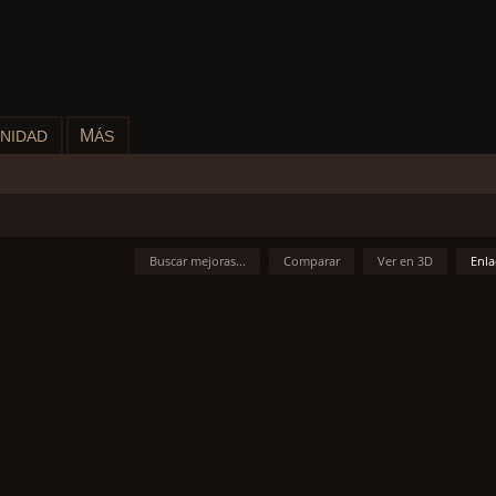
M
NIDAD
ÁS
Buscar mejoras...
Comparar
Ver en 3D
Enla