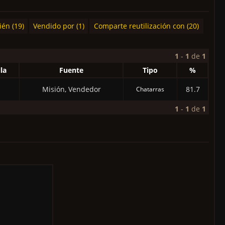
én (19)
Vendido por (1)
Comparte reutilización con (20)
1
-
1
de
1
la
Fuente
Tipo
%
Misión, Vendedor
81.7
Chatarras
1
-
1
de
1