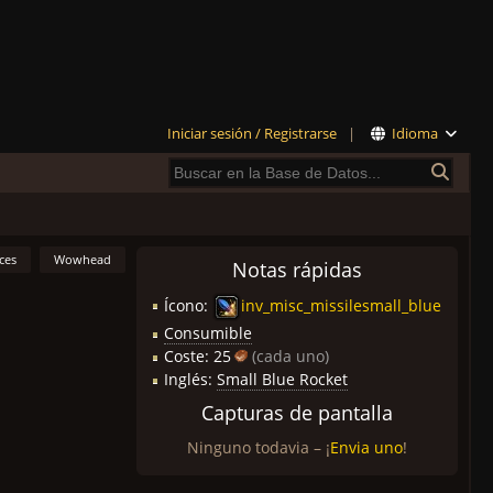
Iniciar sesión / Registrarse
|
Idioma
ces
Wowhead
Notas rápidas
Ícono:
inv_misc_missilesmall_blue
Consumible
Coste:
25
(cada uno)
Inglés:
Small Blue Rocket
Capturas de pantalla
Ninguno todavia – ¡
Envia uno
!