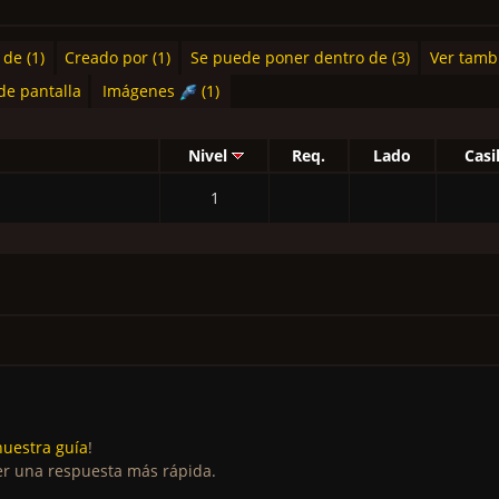
de (1)
Creado por (1)
Se puede poner dentro de (3)
Ver tambi
de pantalla
Imágenes
(1)
Nivel
Req.
Lado
Casil
1
nuestra guía
!
r una respuesta más rápida.