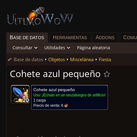
B
H
A
C
ASE DE DATOS
ERRAMIENTAS
DDONS
OMU
Consultar
Utilidades
Página aleatoria
Base de datos
Objetos
Miscelánea
Fiesta
Cohete azul pequeño
Cohete azul pequeño
Uso:
¡Échalo en un lanzafuegos de artificio!
20
20
20
20
20
20
20
20
20
1 carga
Precio de venta:
6