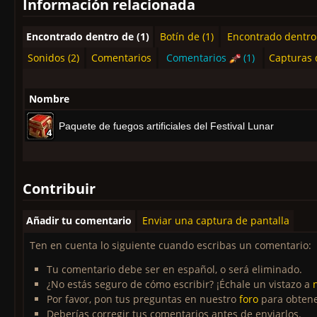
Información relacionada
Encontrado dentro de (1)
Botín de (1)
Encontrado dentro 
Sonidos (2)
Comentarios
Comentarios
(1)
Capturas 
Nombre
Paquete de fuegos artificiales del Festival Lunar
4
4
4
4
4
4
4
4
4
Contribuir
Añadir tu comentario
Enviar una captura de pantalla
Ten en cuenta lo siguiente cuando escribas un comentario:
Tu comentario debe ser en español, o será eliminado.
¿No estás seguro de cómo escribir? ¡Échale un vistazo a
Por favor, pon tus preguntas en nuestro
foro
para obtene
Deberías corregir tus comentarios antes de enviarlos.