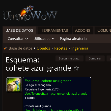
B
H
A
C
ASE DE DATOS
ERRAMIENTAS
DDONS
OMUN
Consultar
Utilidades
Página aleatoria
Base de datos
Objetos
Recetas
Ingeniería
Esquema:
Buscar mejoras...
Comparar
cohete azul grande
Esquema: cohete azul grande
Se liga al recogerlo
Requiere
Ingeniería
(175)
Uso:
Te enseña a hacer un cohete azul grande.
1 carga
Cohete azul grande
Uso:
¡Échalo en un lanzafuegos de artificio!