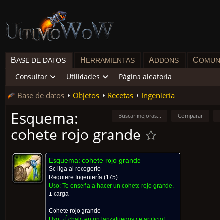
B
H
A
C
ASE DE DATOS
ERRAMIENTAS
DDONS
OMUN
Consultar
Utilidades
Página aleatoria
Base de datos
Objetos
Recetas
Ingeniería
Esquema:
Buscar mejoras...
Comparar
cohete rojo grande
Esquema: cohete rojo grande
Se liga al recogerlo
Requiere
Ingeniería
(175)
Uso:
Te enseña a hacer un cohete rojo grande.
1 carga
Cohete rojo grande
Uso:
¡Échalo en un lanzafuegos de artificio!