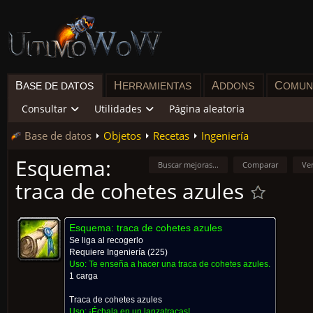
B
H
A
C
ASE DE DATOS
ERRAMIENTAS
DDONS
OMUN
Consultar
Utilidades
Página aleatoria
Base de datos
Objetos
Recetas
Ingeniería
Esquema:
Buscar mejoras...
Comparar
Ve
traca de cohetes azules
Esquema: traca de cohetes azules
Se liga al recogerlo
Requiere
Ingeniería
(225)
Uso:
Te enseña a hacer una traca de cohetes azules.
1 carga
Traca de cohetes azules
Uso:
¡Échala en un lanzatracas!