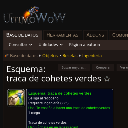
B
H
A
C
ASE DE DATOS
ERRAMIENTAS
DDONS
OMUN
Consultar
Utilidades
Página aleatoria
Base de datos
Objetos
Recetas
Ingeniería
Esquema:
Buscar mejoras...
Comparar
Ver 
traca de cohetes verdes
Esquema: traca de cohetes verdes
Se liga al recogerlo
Requiere
Ingeniería
(225)
Uso:
Te enseña a hacer una traca de cohetes verdes.
1 carga
Traca de cohetes verdes
Uso:
¡Échala en un lanzatracas!