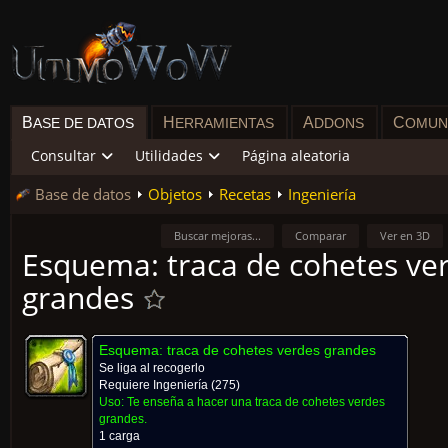
B
H
A
C
ASE DE DATOS
ERRAMIENTAS
DDONS
OMUN
Consultar
Utilidades
Página aleatoria
Base de datos
Objetos
Recetas
Ingeniería
Buscar mejoras...
Comparar
Ver en 3D
Esquema: traca de cohetes ve
grandes
Esquema: traca de cohetes verdes grandes
Se liga al recogerlo
Requiere
Ingeniería
(275)
Uso:
Te enseña a hacer una traca de cohetes verdes
grandes.
1 carga