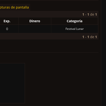
pturas de pantalla
1
-
1
de
1
Exp.
Dinero
Categoría
0
Festival Lunar
1
-
1
de
1