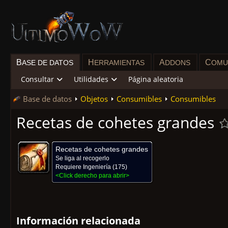
B
H
A
C
ASE DE DATOS
ERRAMIENTAS
DDONS
OMU
Consultar
Utilidades
Página aleatoria
Base de datos
Objetos
Consumibles
Consumibles
Recetas de cohetes grandes
Recetas de cohetes grandes
Se liga al recogerlo
Requiere
Ingeniería
(175)
<Click derecho para abrir>
Información relacionada