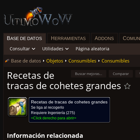
B
H
A
C
ASE DE DATOS
ERRAMIENTAS
DDONS
OMUN
Consultar
Utilidades
Página aleatoria
Base de datos
Objetos
Consumibles
Consumibles
Recetas de
Buscar mejoras...
Comparar
tracas de cohetes grandes
Recetas de tracas de cohetes grandes
Se liga al recogerlo
Requiere
Ingeniería
(275)
<Click derecho para abrir>
Información relacionada