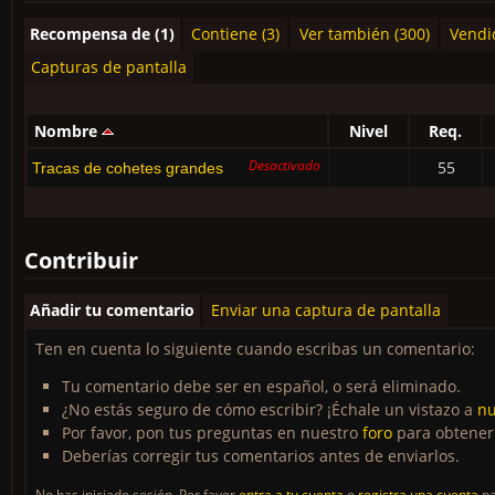
Recompensa de (1)
Contiene (3)
Ver también (300)
Vendid
Capturas de pantalla
Nombre
Nivel
Req.
Desactivado
55
Tracas de cohetes grandes
Contribuir
Añadir tu comentario
Enviar una captura de pantalla
Ten en cuenta lo siguiente cuando escribas un comentario:
Tu comentario debe ser en español, o será eliminado.
¿No estás seguro de cómo escribir? ¡Échale un vistazo a
nu
Por favor, pon tus preguntas en nuestro
foro
para obtener
Deberías corregir tus comentarios antes de enviarlos.
No has iniciado sesión. Por favor
entra a tu cuenta
o
registra una cuenta
pa