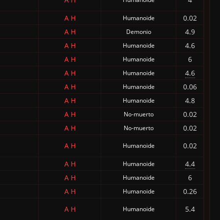
A
H
0.02
Humanoide
A
H
4.9
Demonio
A
H
4.6
Humanoide
A
H
6
Humanoide
A
H
4.6
Humanoide
A
H
0.06
Humanoide
A
H
4.8
Humanoide
A
H
0.02
No-muerto
A
H
0.02
No-muerto
A
H
0.02
Humanoide
A
H
4.4
Humanoide
A
H
6
Humanoide
A
H
0.26
Humanoide
A
H
5.4
Humanoide