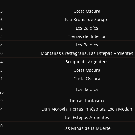
13
Costa Oscura
16
Isla Bruma de Sangre
12
Los Baldíos
45
Tierras del Interior
14
Los Baldíos
20
Montañas Crestagrana
,
Las Estepas Ardientes
14
Bosque de Argénteos
13
Costa Oscura
11
Costa Oscura
Los Baldíos
aro
19
Tierras Fantasma
14
Dun Morogh
,
Tierras Inhóspitas
,
Loch Modan
Las Estepas Ardientes
20
Las Minas de la Muerte