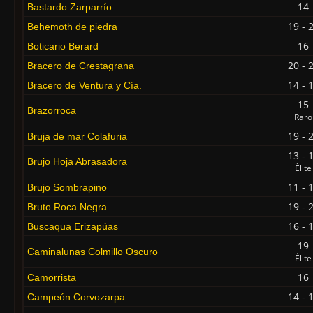
14
Bastardo Zarparrío
19 - 
Behemoth de piedra
16
Boticario Berard
20 - 
Bracero de Crestagrana
14 - 
Bracero de Ventura y Cía.
15
Brazorroca
Raro
19 - 
Bruja de mar Colafuria
13 - 
Brujo Hoja Abrasadora
Élite
11 - 
Brujo Sombrapino
19 - 
Bruto Roca Negra
16 - 
Buscaqua Erizapúas
19
Caminalunas Colmillo Oscuro
Élite
16
Camorrista
14 - 
Campeón Corvozarpa