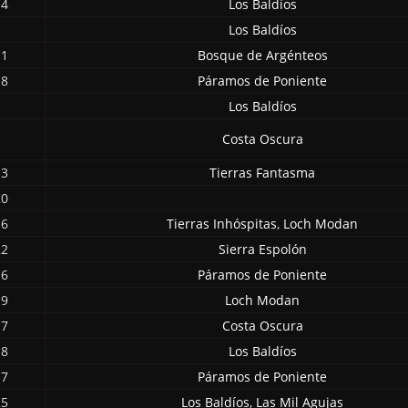
14
Los Baldíos
Los Baldíos
11
Bosque de Argénteos
18
Páramos de Poniente
Los Baldíos
Costa Oscura
13
Tierras Fantasma
20
16
Tierras Inhóspitas
,
Loch Modan
22
Sierra Espolón
16
Páramos de Poniente
19
Loch Modan
17
Costa Oscura
18
Los Baldíos
17
Páramos de Poniente
25
Los Baldíos
,
Las Mil Agujas