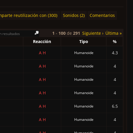
parte reutilización con (300)
Sonidos (2)
Comentarios
1
-
100
de
291
Siguiente ›
Última »
Reacción
Tipo
%
A
H
4.3
Humanoide
A
H
4
Humanoide
A
H
4
Humanoide
A
H
4
Humanoide
A
H
6.5
Humanoide
A
H
4
Humanoide
A
H
4
Humanoide