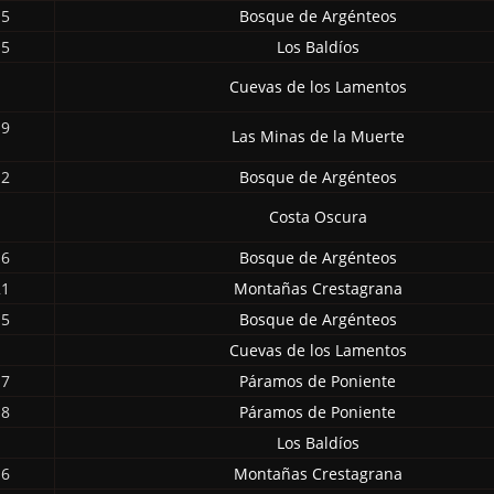
15
Bosque de Argénteos
15
Los Baldíos
Cuevas de los Lamentos
19
Las Minas de la Muerte
12
Bosque de Argénteos
Costa Oscura
16
Bosque de Argénteos
21
Montañas Crestagrana
15
Bosque de Argénteos
Cuevas de los Lamentos
17
Páramos de Poniente
18
Páramos de Poniente
Los Baldíos
16
Montañas Crestagrana