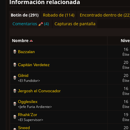
Información relacionada
Botín de (291)
Robado de (114)
Encontrado dentro de (22
Comentarios
(4)
Capturas de pantalla
Nombre
Nive
16
Bazzalan
Élite
20
Capitán Verdetez
Élite
20
Gilnid
<El Fundidor>
Élite
16
Jergosh el Convocador
Élite
16
Ogglesílex
<Jefe Furia Ardiente>
Élite
19
Rhahk'Zor
<El Supervisor>
Élite
20
Sneed