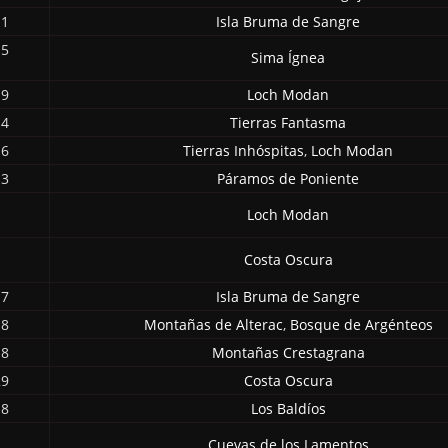
11
Isla Bruma de Sangre
15
Sima Ígnea
19
Loch Modan
14
Tierras Fantasma
16
Tierras Inhóspitas
,
Loch Modan
13
Páramos de Poniente
Loch Modan
Costa Oscura
17
Isla Bruma de Sangre
18
Montañas de Alterac
,
Bosque de Argénteos
18
Montañas Crestagrana
29
Costa Oscura
18
Los Baldíos
Cuevas de los Lamentos