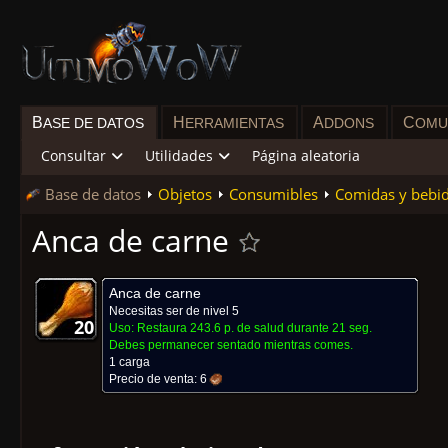
B
H
A
C
ASE DE DATOS
ERRAMIENTAS
DDONS
OMU
Consultar
Utilidades
Página aleatoria
Base de datos
Objetos
Consumibles
Comidas y bebi
Anca de carne
Anca de carne
Necesitas ser de nivel 5
20
20
20
20
20
20
20
20
20
Uso:
Restaura 243.6 p. de salud durante 21 seg.
Debes permanecer sentado mientras comes.
1 carga
Precio de venta:
6