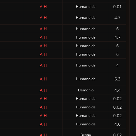
A
H
0.01
Humanoide
A
H
4.7
Humanoide
A
H
6
Humanoide
A
H
4.7
Humanoide
A
H
6
Humanoide
A
H
6
Humanoide
A
H
4
Humanoide
A
H
6.3
Humanoide
A
H
4.4
Demonio
A
H
0.02
Humanoide
A
H
0.02
Humanoide
A
H
0.02
Humanoide
A
H
4.6
Humanoide
A
H
0.02
Bestia