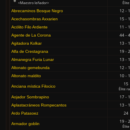
<Maestro leñador>
Élite
12 - 
Abrecaminos Bosque Negro
15 - 
Acechasombras Axxarien
11 - 
Acólito Filo Ardiente
44 - 
Agente de La Corona
13 - 
Agitadora Kolkar
19 - 
Alfa de Crestagrana
13 - 
Almanegra Furia Lunar
12 - 
Altonato gemebunda
10 - 
Altonato maldito
15
Anciana mística Filocico
Élite r
17 - 
Aojador Sombrapino
13 - 
Aplastacráneos Rompecantos
24
Ardo Patasoez
19 - 
Armador goblin
Élite