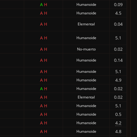
A
H
0.09
Humanoide
A
H
4.5
Humanoide
A
H
0.04
Elemental
A
H
5.1
Humanoide
A
H
0.02
No-muerto
A
H
0.14
Humanoide
A
H
5.1
Humanoide
A
H
4.9
Humanoide
A
H
0.02
Humanoide
A
H
0.02
Elemental
A
H
5.1
Humanoide
A
H
0.5
Humanoide
A
H
4.2
Humanoide
A
H
4.8
Humanoide