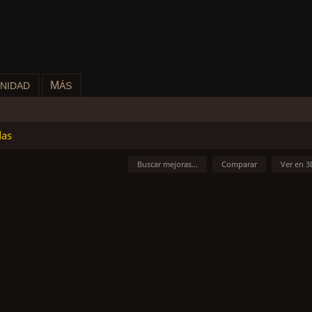
M
NIDAD
ÁS
das
Buscar mejoras...
Comparar
Ver en 3