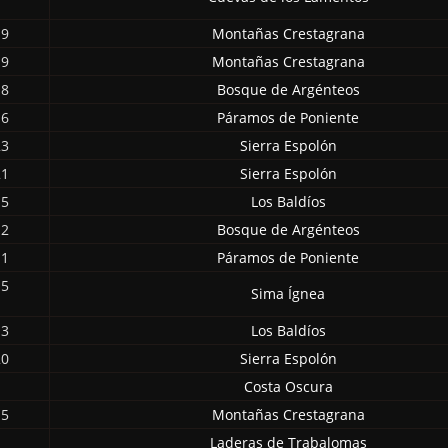
19
Montañas Crestagrana
19
Montañas Crestagrana
18
Bosque de Argénteos
16
Páramos de Poniente
23
Sierra Espolón
21
Sierra Espolón
15
Los Baldíos
12
Bosque de Argénteos
11
Páramos de Poniente
15
Sima Ígnea
13
Los Baldíos
20
Sierra Espolón
Costa Oscura
15
Montañas Crestagrana
Laderas de Trabalomas