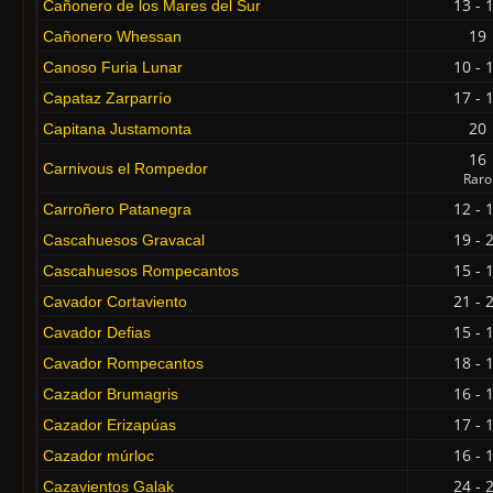
13 - 
Cañonero de los Mares del Sur
19
Cañonero Whessan
10 - 
Canoso Furia Lunar
17 - 
Capataz Zarparrío
20
Capitana Justamonta
16
Carnivous el Rompedor
Raro
12 - 
Carroñero Patanegra
19 - 
Cascahuesos Gravacal
15 - 
Cascahuesos Rompecantos
21 - 
Cavador Cortaviento
15 - 
Cavador Defias
18 - 
Cavador Rompecantos
16 - 
Cazador Brumagris
17 - 
Cazador Erizapúas
16 - 
Cazador múrloc
24 - 
Cazavientos Galak