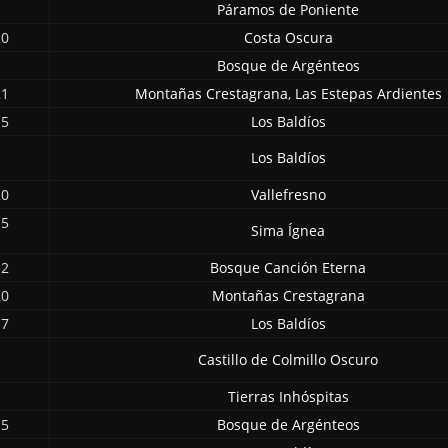
Páramos de Poniente
20
Costa Oscura
Bosque de Argénteos
21
Montañas Crestagrana
,
Las Estepas Ardientes
15
Los Baldíos
Los Baldíos
20
Vallefresno
15
Sima Ígnea
12
Bosque Canción Eterna
20
Montañas Crestagrana
17
Los Baldíos
Castillo de Colmillo Oscuro
Tierras Inhóspitas
15
Bosque de Argénteos