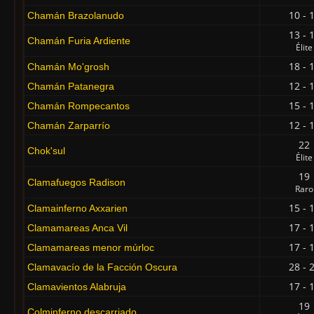
10 - 
Chamán Brazolanudo
13 - 
Chamán Furia Ardiente
Élite
18 - 
Chamán Mo'grosh
12 - 
Chamán Patanegra
15 - 
Chamán Rompecantos
12 - 
Chamán Zarparrío
22
Chok'sul
Élite
19
Clamafuegos Radison
Raro
15 - 
Clamainferno Axxarien
17 - 
Clamamareas Anca Vil
17 - 
Clamamareas menor múrloc
28 - 
Clamavacío de la Facción Oscura
17 - 
Clamavientos Alabruja
19
Colminferno descarriado