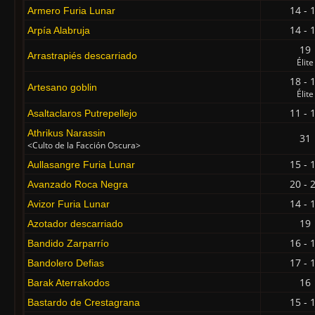
14 - 
Armero Furia Lunar
14 - 
Arpía Alabruja
19
Arrastrapiés descarriado
Élite
18 - 
Artesano goblin
Élite
11 - 
Asaltaclaros Putrepellejo
Athrikus Narassin
31
<Culto de la Facción Oscura>
15 - 
Aullasangre Furia Lunar
20 - 
Avanzado Roca Negra
14 - 
Avizor Furia Lunar
19
Azotador descarriado
16 - 
Bandido Zarparrío
17 - 
Bandolero Defias
16
Barak Aterrakodos
15 - 
Bastardo de Crestagrana