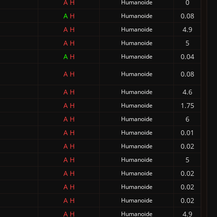
A
H
0
Humanoide
A
H
0.08
Humanoide
A
H
4.9
Humanoide
A
H
5
Humanoide
A
H
0.04
Humanoide
A
H
0.08
Humanoide
A
H
4.6
Humanoide
A
H
1.75
Humanoide
A
H
6
Humanoide
A
H
0.01
Humanoide
A
H
0.02
Humanoide
A
H
5
Humanoide
A
H
0.02
Humanoide
A
H
0.02
Humanoide
A
H
0.02
Humanoide
A
H
4.9
Humanoide