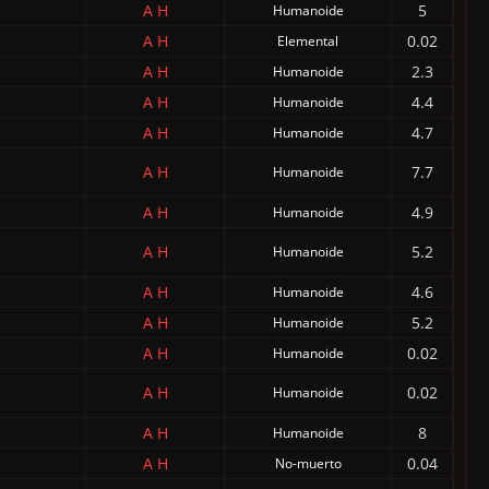
A
H
5
Humanoide
A
H
0.02
Elemental
A
H
2.3
Humanoide
A
H
4.4
Humanoide
A
H
4.7
Humanoide
A
H
7.7
Humanoide
A
H
4.9
Humanoide
A
H
5.2
Humanoide
A
H
4.6
Humanoide
A
H
5.2
Humanoide
A
H
0.02
Humanoide
A
H
0.02
Humanoide
A
H
8
Humanoide
A
H
0.04
No-muerto