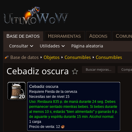
B
H
A
C
ASE DE DATOS
ERRAMIENTAS
DDONS
OMUN
Consultar
Utilidades
Página aleatoria
Base de datos
Objetos
Consumibles
Consumibles
Cebadiz oscura
Buscar mejoras...
Compa
Cebadiz oscura
Requiere
Fiesta de la cerveza
20
20
20
20
20
20
20
20
20
Necesitas ser de nivel 15
Uso:
Restaura 835 p. de maná durante 24 seg. Debes
permanecer sentado mientras bebes. Si bebes durante
al menos 10 s, estarás "bien alimentado" y ganarás 6 p.
de aguante y espíritu durante 15 min. Alcohol normal.
1 carga
Precio de venta:
12