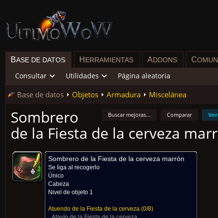
B
H
A
C
ASE DE DATOS
ERRAMIENTAS
DDONS
OMUN
Consultar
Utilidades
Página aleatoria
Base de datos
Objetos
Armadura
Miscelánea
Sombrero
Buscar mejoras...
Comparar
Ver
de la Fiesta de la cerveza mar
Sombrero de la Fiesta de la cerveza marrón
Se liga al recogerlo
Único
Cabeza
Nivel de objeto 1
Atuendo de la Fiesta de la cerveza
(0/8)
Atavío de la Fiesta de la cerveza