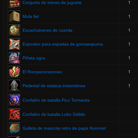
1
Conjunto de trenes de juguete
1
Mula fiel
1
Escachatrenes de cuerda
1
Expositor para espadas de gomaespuma
1
Piñata ogra
1
El Rompecorazones
1
Pedestal de estatua instantánea
Confalón de batalla Pico Tormenta
Confalón de batalla Lobo Gélido
Galleta de mascota retro de papá Hummel