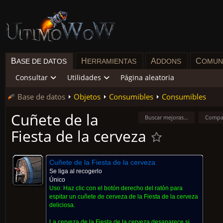
B
H
A
C
ASE DE DATOS
ERRAMIENTAS
DDONS
OMUN
Consultar
Utilidades
Página aleatoria
Base de datos
Objetos
Consumibles
Consumibles
Cuñete de la
Buscar mejoras...
Compa
Fiesta de la cerveza
Cuñete de la Fiesta de la cerveza
Se liga al recogerlo
Único
Uso:
Haz clic con el botón derecho del ratón para
espitar un cuñete de cerveza de la Fiesta de la cerveza
deliciosa.
La cerveza de la Fiesta de la cerveza desaparece si