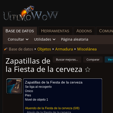
B
H
A
C
ASE DE DATOS
ERRAMIENTAS
DDONS
OMUN
Consultar
Utilidades
Página aleatoria
Base de datos
Objetos
Armadura
Miscelánea
Zapatillas de
Buscar mejoras...
Comparar
Ver
la Fiesta de la cerveza
Zapatillas de la Fiesta de la cerveza
Se liga al recogerlo
Único
Pies
Nivel de objeto 1
Atuendo de la Fiesta de la cerveza
(0/8)
Atavío de la Fiesta de la cerveza