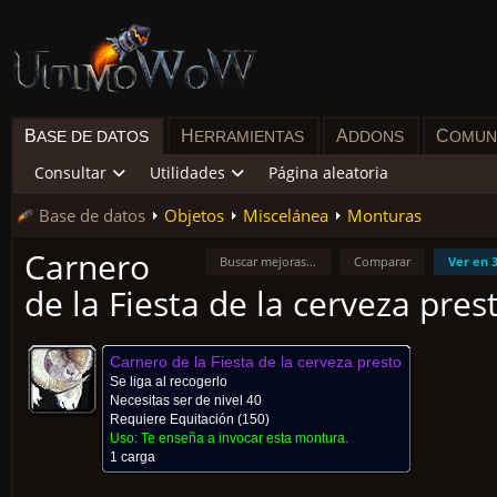
B
H
A
C
ASE DE DATOS
ERRAMIENTAS
DDONS
OMUN
Consultar
Utilidades
Página aleatoria
Base de datos
Objetos
Miscelánea
Monturas
Carnero
Buscar mejoras...
Comparar
Ver en 
de la Fiesta de la cerveza pres
Carnero de la Fiesta de la cerveza presto
Se liga al recogerlo
Necesitas ser de nivel 40
Requiere
Equitación
(150)
Uso:
Te enseña a invocar esta montura.
1 carga