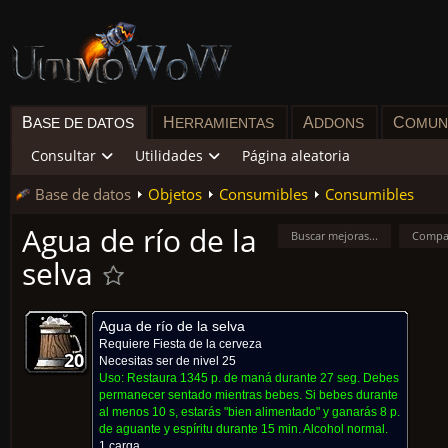
B
H
A
C
ASE DE DATOS
ERRAMIENTAS
DDONS
OMUN
Consultar
Utilidades
Página aleatoria
Base de datos
Objetos
Consumibles
Consumibles
Agua de río de la
Buscar mejoras...
Compa
selva
Agua de río de la selva
Requiere
Fiesta de la cerveza
20
20
20
20
20
20
20
20
20
Necesitas ser de nivel 25
Uso:
Restaura 1345 p. de maná durante 27 seg. Debes
permanecer sentado mientras bebes. Si bebes durante
al menos 10 s, estarás "bien alimentado" y ganarás 8 p.
de aguante y espíritu durante 15 min. Alcohol normal.
1 carga