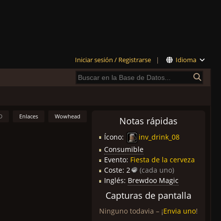
Iniciar sesión / Registrarse
|
Idioma
D
Enlaces
Wowhead
Notas rápidas
Ícono:
inv_drink_08
Consumible
Evento:
Fiesta de la cerveza
Coste:
2
(cada uno)
Inglés:
Brewdoo Magic
Capturas de pantalla
Ninguno todavia – ¡
Envia uno
!