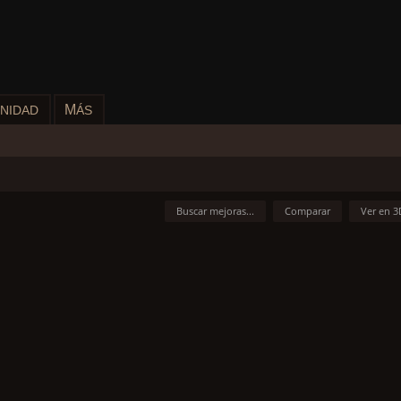
M
NIDAD
ÁS
Buscar mejoras...
Comparar
Ver en 3