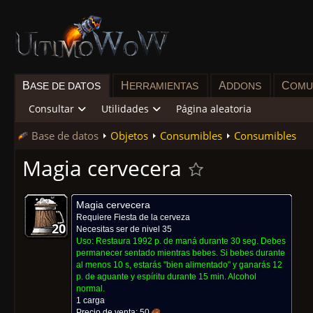
B
H
A
C
ASE DE DATOS
ERRAMIENTAS
DDONS
OMU
Consultar
Utilidades
Página aleatoria
Base de datos
Objetos
Consumibles
Consumibles
Magia cervecera
Magia cervecera
Requiere
Fiesta de la cerveza
20
20
20
20
20
20
20
20
20
Necesitas ser de nivel 35
Uso:
Restaura 1992 p. de maná durante 30 seg. Debes
permanecer sentado mientras bebes. Si bebes durante
al menos 10 s, estarás "bien alimentado" y ganarás 12
p. de aguante y espíritu durante 15 min. Alcohol
normal.
1 carga
Precio de venta:
50