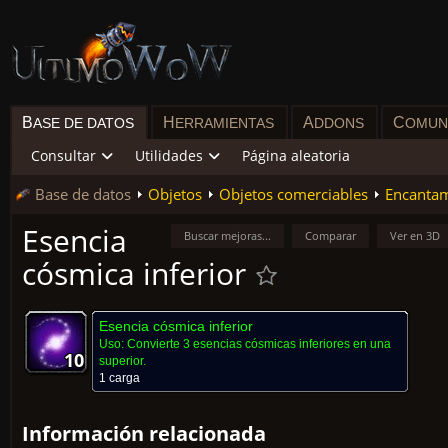
B
H
A
C
ASE DE DATOS
ERRAMIENTAS
DDONS
OMUN
Consultar
Utilidades
Página aleatoria
Base de datos
Objetos
Objetos comerciables
Encanta
Esencia
Buscar mejoras...
Comparar
Ver en 3D
cósmica inferior
Esencia cósmica inferior
Uso:
Convierte 3 esencias cósmicas inferiores en una
10
10
10
10
10
10
10
10
10
superior.
1 carga
Información relacionada