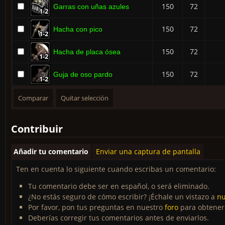
150
72
Garras con uñas azules
1-2
1-2
1-2
1-2
1-2
1-2
1-2
1-2
1-2
150
72
Hacha con pico
1-2
1-2
1-2
1-2
1-2
1-2
1-2
1-2
1-2
150
72
Hacha de placa ósea
1-2
1-2
1-2
1-2
1-2
1-2
1-2
1-2
1-2
150
72
Guja de oso pardo
1-2
1-2
1-2
1-2
1-2
1-2
1-2
1-2
1-2
Contribuir
Añadir tu comentario
Enviar una captura de pantalla
Ten en cuenta lo siguiente cuando escribas un comentario:
Tu comentario debe ser en español, o será eliminado.
¿No estás seguro de cómo escribir? ¡Échale un vistazo a
nu
Por favor, pon tus preguntas en nuestro
foro
para obtener
Deberías corregir tus comentarios antes de enviarlos.