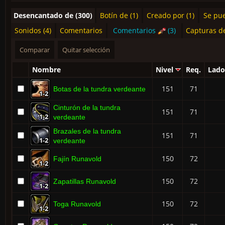
Desencantado de (300)
Botín de (1)
Creado por (1)
Se pue
Sonidos (4)
Comentarios
Comentarios
(3)
Capturas de
Nombre
Nivel
Req.
Lado
151
71
Botas de la tundra verdeante
1-2
1-2
1-2
1-2
1-2
1-2
1-2
1-2
1-2
Cinturón de la tundra
151
71
1-2
1-2
1-2
1-2
1-2
1-2
1-2
1-2
1-2
verdeante
Brazales de la tundra
151
71
1-2
1-2
1-2
1-2
1-2
1-2
1-2
1-2
1-2
verdeante
150
72
Fajín Runavold
1-2
1-2
1-2
1-2
1-2
1-2
1-2
1-2
1-2
150
72
Zapatillas Runavold
1-2
1-2
1-2
1-2
1-2
1-2
1-2
1-2
1-2
150
72
Toga Runavold
1-2
1-2
1-2
1-2
1-2
1-2
1-2
1-2
1-2