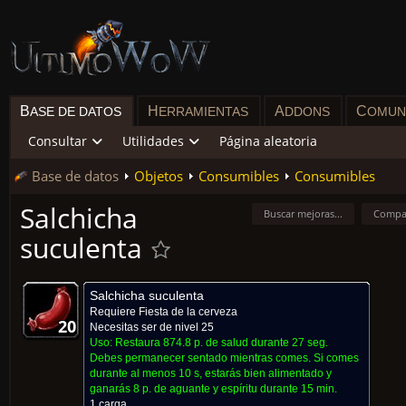
B
H
A
C
ASE DE DATOS
ERRAMIENTAS
DDONS
OMUN
Consultar
Utilidades
Página aleatoria
Base de datos
Objetos
Consumibles
Consumibles
Salchicha
Buscar mejoras...
Compa
suculenta
Salchicha suculenta
Requiere
Fiesta de la cerveza
20
20
20
20
20
20
20
20
20
Necesitas ser de nivel 25
Uso:
Restaura 874.8 p. de salud durante 27 seg.
Debes permanecer sentado mientras comes. Si comes
durante al menos 10 s, estarás bien alimentado y
ganarás 8 p. de aguante y espíritu durante 15 min.
1 carga