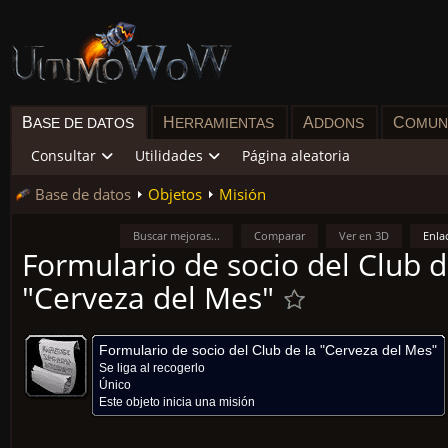
B
H
A
C
ASE DE DATOS
ERRAMIENTAS
DDONS
OMUN
Consultar
Utilidades
Página aleatoria
Base de datos
Objetos
Misión
Buscar mejoras...
Comparar
Ver en 3D
Enla
Formulario de socio del Club d
"Cerveza del Mes"
Formulario de socio del Club de la "Cerveza del Mes"
Se liga al recogerlo
Único
Este objeto inicia una misión