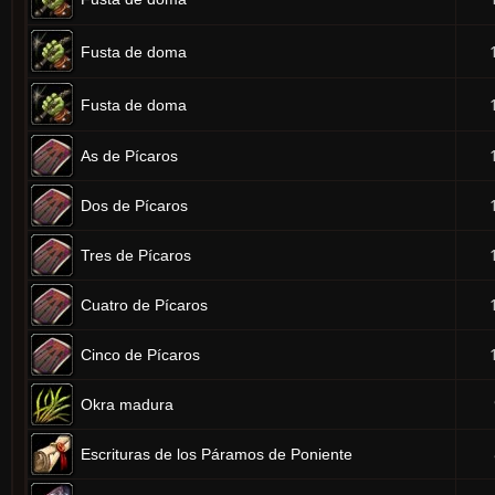
Fusta de doma
Fusta de doma
As de Pícaros
Dos de Pícaros
Tres de Pícaros
Cuatro de Pícaros
Cinco de Pícaros
Okra madura
Escrituras de los Páramos de Poniente