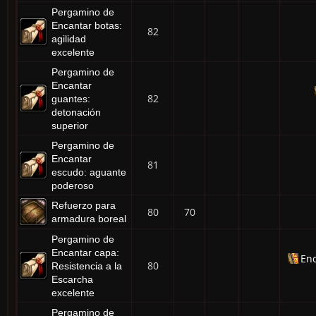
Pergamino de
Encantar botas:
82
agilidad
excelente
Pergamino de
Encantar
82
guantes:
detonación
superior
Pergamino de
Encantar
81
escudo: aguante
poderoso
Refuerzo para
80
70
armadura boreal
Pergamino de
Encantar capa:
Enc
80
Resistencia a la
Escarcha
excelente
Pergamino de