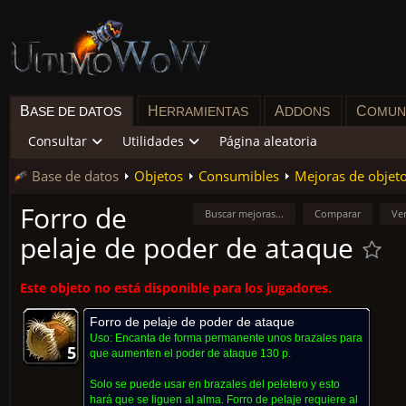
B
H
A
C
ASE DE DATOS
ERRAMIENTAS
DDONS
OMUN
Consultar
Utilidades
Página aleatoria
Base de datos
Objetos
Consumibles
Mejoras de objet
Forro de
Buscar mejoras...
Comparar
Ve
pelaje de poder de ataque
Este objeto no está disponible para los jugadores.
Forro de pelaje de poder de ataque
Uso:
Encanta de forma permanente unos brazales para
5
5
5
5
5
5
5
5
5
que aumenten el poder de ataque 130 p.
Solo se puede usar en brazales del peletero y esto
hará que se liguen al alma. Forro de pelaje requiere al