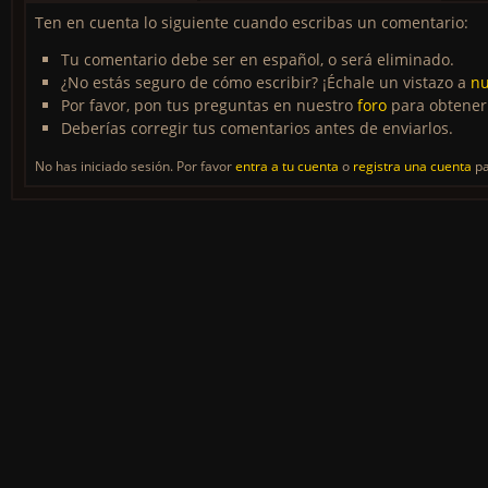
Ten en cuenta lo siguiente cuando escribas un comentario:
Tu comentario debe ser en español, o será eliminado.
¿No estás seguro de cómo escribir? ¡Échale un vistazo a
nu
Por favor, pon tus preguntas en nuestro
foro
para obtener
Deberías corregir tus comentarios antes de enviarlos.
No has iniciado sesión. Por favor
entra a tu cuenta
o
registra una cuenta
pa