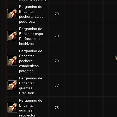
Pergamino de
Encantar
79
pechera: salud
poderosa
Pergamino de
Encantar capa:
79
Perforar con
hechizos
Pergamino de
Encantar
79
pechera:
estadísticas
potentes
Pergamino de
Encantar
77
guantes:
Precisión
Pergamino de
Encantar
75
guantes:
recolector