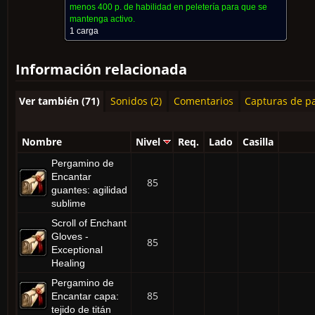
menos 400 p. de habilidad en peletería para que se
mantenga activo.
1 carga
Información relacionada
Ver también (71)
Sonidos (2)
Comentarios
Capturas de pa
Nombre
Nivel
Req.
Lado
Casilla
Pergamino de
Encantar
85
guantes: agilidad
sublime
Scroll of Enchant
Gloves -
85
Exceptional
Healing
Pergamino de
85
Encantar capa:
tejido de titán