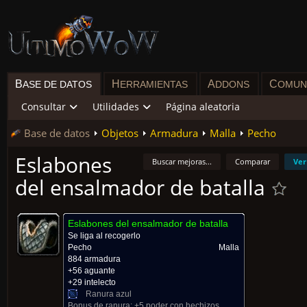
B
H
A
C
ASE DE DATOS
ERRAMIENTAS
DDONS
OMUN
Consultar
Utilidades
Página aleatoria
Base de datos
Objetos
Armadura
Malla
Pecho
Eslabones
Buscar mejoras...
Comparar
Ver
del ensalmador de batalla
Eslabones del ensalmador de batalla
Se liga al recogerlo
Pecho
Malla
884 armadura
+56 aguante
+29 intelecto
Ranura azul
Bonus de ranura:
+5 poder con hechizos