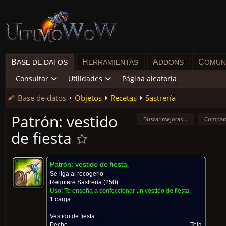
B
H
A
C
ASE DE DATOS
ERRAMIENTAS
DDONS
OMUN
Consultar
Utilidades
Página aleatoria
Base de datos
Objetos
Recetas
Sastrería
Patrón: vestido
Buscar mejoras...
Compar
de fiesta
Patrón: vestido de fiesta
Se liga al recogerlo
Requiere
Sastrería
(250)
Uso:
Te enseña a confeccionar un vestido de fiesta.
1 carga
Vestido de fiesta
Pecho
Tela