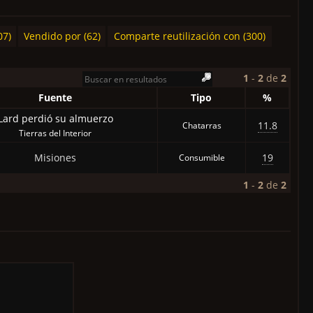
07)
Vendido por (62)
Comparte reutilización con (300)
1
-
2
de
2
Fuente
Tipo
%
Lard perdió su almuerzo
11.8
Chatarras
Tierras del Interior
Misiones
19
Consumible
1
-
2
de
2