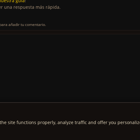
nuestra guía
!
r una respuesta más rápida.
para añadir tu comentario.
the site functions properly, analyze traffic and offer you personali