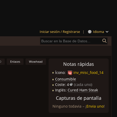
Iniciar sesión / Registrarse
|
Idioma
D
Enlaces
Wowhead
Notas rápidas
Ícono:
inv_misc_food_14
Consumible
Coste:
4
(cada uno)
Inglés:
Cured Ham Steak
Capturas de pantalla
Ninguno todavia – ¡
Envia uno
!