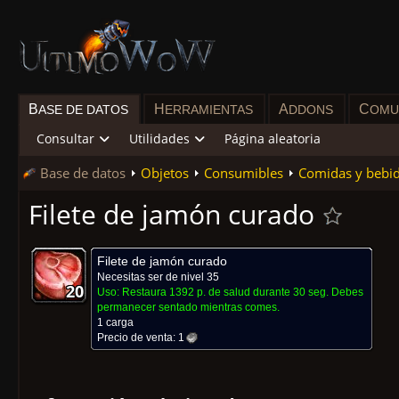
B
H
A
C
ASE DE DATOS
ERRAMIENTAS
DDONS
OMU
Consultar
Utilidades
Página aleatoria
Base de datos
Objetos
Consumibles
Comidas y bebi
Filete de jamón curado
Filete de jamón curado
Necesitas ser de nivel 35
20
20
20
20
20
20
20
20
20
Uso:
Restaura 1392 p. de salud durante 30 seg. Debes
permanecer sentado mientras comes.
1 carga
Precio de venta:
1