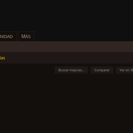
M
NIDAD
ÁS
das
Buscar mejoras...
Comparar
Ver en 3