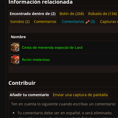
Información relacionada
Encontrado dentro de (2)
Botín de (268)
Robado de (134)
Sonidos (2)
Comentarios
Comentarios
(3)
Capturas 
Nombre
Cesta de merienda especial de Lard
1-2
1-2
1-2
1-2
1-2
1-2
1-2
1-2
1-2
Arcón misterioso
1-2
1-2
1-2
1-2
1-2
1-2
1-2
1-2
1-2
Contribuir
Añadir tu comentario
Enviar una captura de pantalla
Ten en cuenta lo siguiente cuando escribas un comentario:
Tu comentario debe ser en español, o será eliminado.