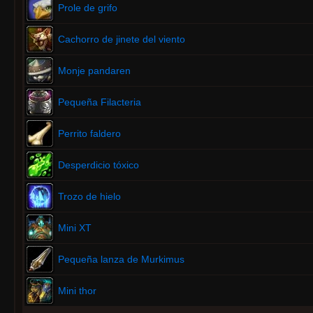
Prole de grifo
Cachorro de jinete del viento
Monje pandaren
Pequeña Filacteria
Perrito faldero
Desperdicio tóxico
Trozo de hielo
Mini XT
Pequeña lanza de Murkimus
Mini thor