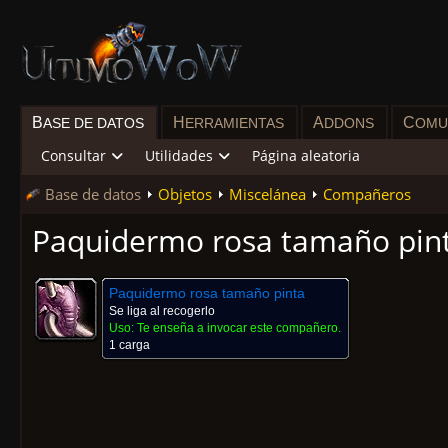
B
H
A
C
ASE DE DATOS
ERRAMIENTAS
DDONS
OMU
Consultar
Utilidades
Página aleatoria
Base de datos
Objetos
Miscelánea
Compañeros
Paquidermo rosa tamaño pin
Paquidermo rosa tamaño pinta
Se liga al recogerlo
Uso:
Te enseña a invocar este compañero.
1 carga