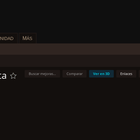
M
NIDAD
ÁS
ta
Buscar mejoras...
Comparar
Ver en 3D
Enlaces