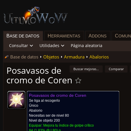
B
H
A
C
ASE DE DATOS
ERRAMIENTAS
DDONS
OMUN
Consultar
Utilidades
Página aleatoria
Base de datos
Objetos
Armadura
Abalorios
Posavasos de
Buscar mejoras...
Comparar
cromo de Coren
Posavasos de cromo de Coren
Se liga al recogerlo
Único
Abalorio
Necesitas ser de nivel 80
Nivel de objeto 200
Equipar: Mejora tu índice de golpe crítico
84
(
1.83% @ L
80
)
p.