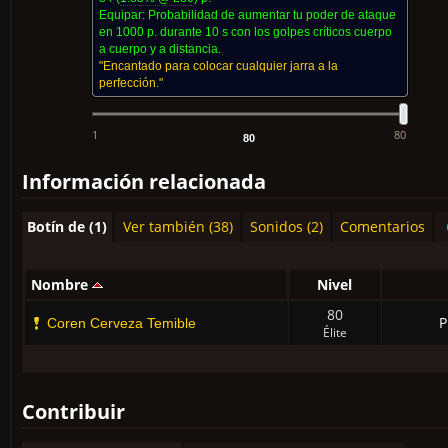
Equipar:
Probabilidad de aumentar tu poder de ataque
en 1000 p. durante 10 s con los golpes críticos cuerpo
a cuerpo y a distancia.
"Encantado para colocar cualquier jarra a la
perfección."
1
80
Información relacionada
Botín de (1)
Ver también (38)
Sonidos (2)
Comentarios
Nombre
Nivel
80
P
Coren Cerveza Temible
Élite
Contribuir