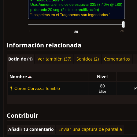
Uso:
Aumenta el índice de esquivar
335
(
7.40% @ L
80
)
p. durante 20 seg.
(2 min de reutilización)
"Las peleas en el Tragapenas son legendarias."
1
80
Información relacionada
Botín de (1)
Ver también (37)
Sonidos (2)
Comentarios
Nombre
Nivel
80
P
Coren Cerveza Temible
Élite
Contribuir
Añadir tu comentario
Enviar una captura de pantalla