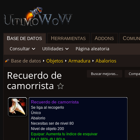
B
H
A
C
ASE DE DATOS
ERRAMIENTAS
DDONS
OMUN
Consultar
Utilidades
Página aleatoria
Base de datos
Objetos
Armadura
Abalorios
Recuerdo de
Buscar mejoras...
Compa
camorrista
Recuerdo de camorrista
Se liga al recogerlo
Único
Abalorio
Necesitas ser de nivel 80
Nivel de objeto 200
Equipar: Aumenta tu índice de esquivar
84
(
1.86% @ L
80
)
p.