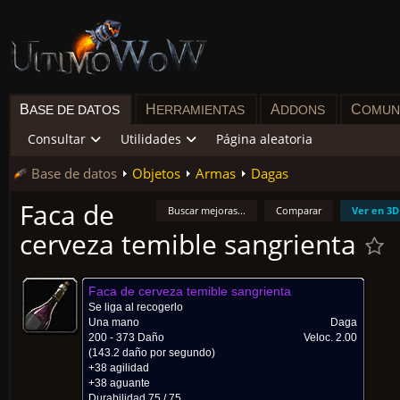
B
H
A
C
ASE DE DATOS
ERRAMIENTAS
DDONS
OMUN
Consultar
Utilidades
Página aleatoria
Base de datos
Objetos
Armas
Dagas
Faca de
Buscar mejoras...
Comparar
Ver en 3D
cerveza temible sangrienta
Faca de cerveza temible sangrienta
Se liga al recogerlo
Una mano
Daga
200 - 373 Daño
Veloc.
2.00
(143.2 daño por segundo)
+38 agilidad
+38 aguante
Durabilidad 75 / 75