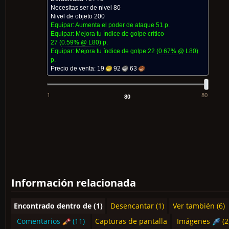
Necesitas ser de nivel 80
Nivel de objeto 200
Equipar: Aumenta el poder de ataque
51 p.
Equipar: Mejora tu índice de golpe crítico
27
(
0.59% @ L
80
)
p.
Equipar: Mejora tu índice de golpe
22
(
0.67% @ L
80
)
p.
Precio de venta:
19
92
63
1
80
Información relacionada
Encontrado dentro de (1)
Desencantar (1)
Ver también (6)
Comentarios
(11)
Capturas de pantalla
Imágenes
(2