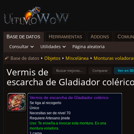
B
H
A
C
ASE DE DATOS
ERRAMIENTAS
DDONS
OMUN
Consultar
Utilidades
Página aleatoria
Base de datos
Objetos
Miscelánea
Monturas voladora
Vermis de
Buscar mejoras...
Comparar
Ver en 3D
escarcha de Gladiador coléric
Vermis de escarcha de Gladiador colérico
Se liga al recogerlo
Único
Necesitas ser de nivel 70
Requiere
Artesano jinete
Uso:
Te enseña a invocar esta montura. Es una
montura voladora.
1 carga