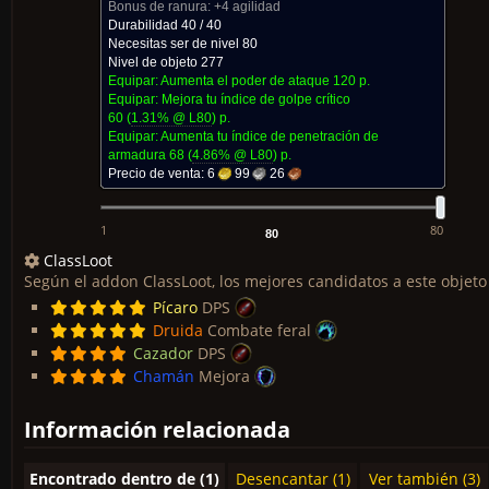
Bonus de ranura:
+4 agilidad
Durabilidad 40 / 40
Necesitas ser de nivel 80
Nivel de objeto 277
Equipar: Aumenta el poder de ataque
120 p.
Equipar: Mejora tu índice de golpe crítico
60
(
1.31% @ L
80
)
p.
Equipar: Aumenta tu índice de penetración de
armadura
68
(
4.86% @ L
80
)
p.
Precio de venta:
6
99
26
1
80
ClassLoot
Según el addon ClassLoot, los mejores candidatos a este objeto
Pícaro
DPS
Druida
Combate feral
Cazador
DPS
Chamán
Mejora
Información relacionada
Encontrado dentro de (1)
Desencantar (1)
Ver también (3)