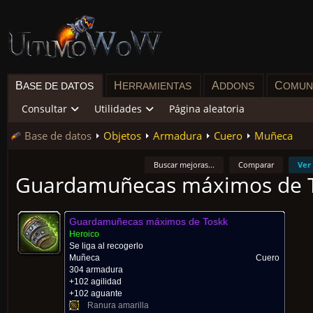
B
H
A
C
ASE DE DATOS
ERRAMIENTAS
DDONS
OMUN
Consultar
Utilidades
Página aleatoria
Base de datos
Objetos
Armadura
Cuero
Muñeca
Buscar mejoras...
Comparar
Ver
Guardamuñecas máximos de 
Guardamuñecas máximos de Toskk
Heroico
Se liga al recogerlo
Muñeca
Cuero
304 armadura
+102 agilidad
+102 aguante
Ranura amarilla