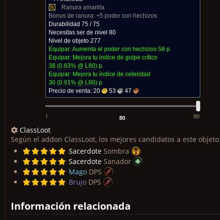
Ranura amarilla
Bonus de ranura:
+5 poder con hechizos
Durabilidad 75 / 75
Necesitas ser de nivel 80
Nivel de objeto 277
Equipar: Aumenta el poder con hechizos
58 p.
Equipar: Mejora tu índice de golpe crítico
38
(
0.83% @ L
80
)
p.
Equipar: Mejora tu índice de celeridad
30
(
0.91% @ L
80
)
p.
Precio de venta:
20
53
47
1
80
ClassLoot
Según el addon ClassLoot, los mejores candidatos a este objeto
Sacerdote
Sombra
Sacerdote
Sanador
Mago
DPS
Brujo
DPS
Información relacionada