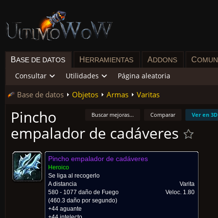
B
H
A
C
ASE DE DATOS
ERRAMIENTAS
DDONS
OMUN
Consultar
Utilidades
Página aleatoria
Base de datos
Objetos
Armas
Varitas
Pincho
Buscar mejoras...
Comparar
Ver en 3D
empalador de cadáveres
Pincho empalador de cadáveres
Heroico
Se liga al recogerlo
A distancia
Varita
580 - 1077 daño de Fuego
Veloc.
1.80
(460.3 daño por segundo)
+44 aguante
+44 intelecto