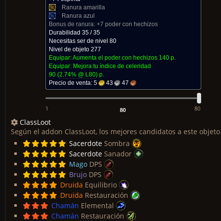
Ranura amarilla
Ranura azul
Bonus de ranura:
+7 poder con hechizos
Durabilidad 35 / 35
Necesitas ser de nivel 80
Nivel de objeto 277
Equipar: Aumenta el poder con hechizos
140 p.
Equipar: Mejora tu índice de celeridad
90
(
2.74% @ L
80
)
p.
Precio de venta:
5
43
47
1
80
ClassLoot
Según el addon ClassLoot, los mejores candidatos a este objeto
Sacerdote
Sombra
Sacerdote
Sanador
Mago
DPS
Brujo
DPS
Druida
Equilibrio
Druida
Restauración
Chamán
Elemental
Chamán
Restauración