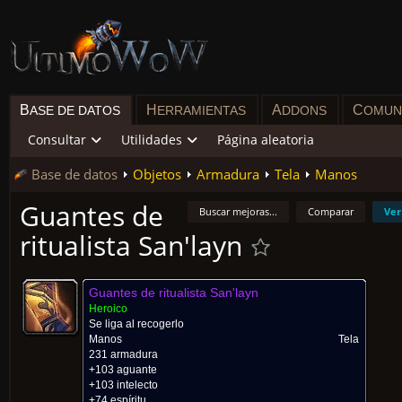
B
H
A
C
ASE DE DATOS
ERRAMIENTAS
DDONS
OMUN
Consultar
Utilidades
Página aleatoria
Base de datos
Objetos
Armadura
Tela
Manos
Guantes de
Buscar mejoras...
Comparar
Ver
ritualista San'layn
Guantes de ritualista San'layn
Heroico
Se liga al recogerlo
Manos
Tela
231 armadura
+103 aguante
+103 intelecto
+74 espíritu