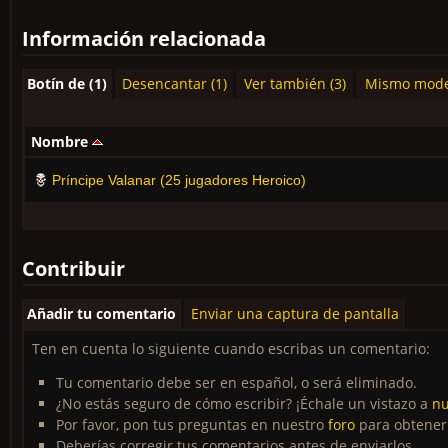
Información relacionada
Botín de (1)
Desencantar (1)
Ver también (3)
Mismo model
Nombre
Príncipe Valanar (25 jugadores Heroico)
Contribuir
Añadir tu comentario
Enviar una captura de pantalla
Ten en cuenta lo siguiente cuando escribas un comentario:
Tu comentario debe ser en español, o será eliminado.
¿No estás seguro de cómo escribir? ¡Échale un vistazo a
nu
Por favor, pon tus preguntas en nuestro
foro
para obtener
Deberías corregir tus comentarios antes de enviarlos.