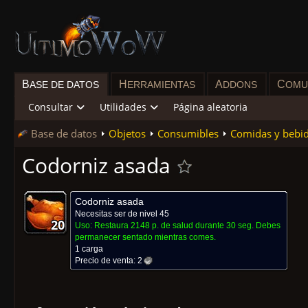
B
H
A
C
ASE DE DATOS
ERRAMIENTAS
DDONS
OMU
Consultar
Utilidades
Página aleatoria
Base de datos
Objetos
Consumibles
Comidas y bebi
Codorniz asada
Codorniz asada
Necesitas ser de nivel 45
20
20
20
20
20
20
20
20
20
Uso:
Restaura 2148 p. de salud durante 30 seg. Debes
permanecer sentado mientras comes.
1 carga
Precio de venta:
2