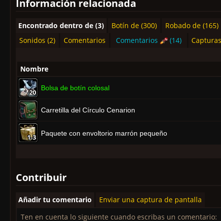
Información relacionada
Encontrado dentro de (3)
Botín de (300)
Robado de (165)
Sonidos (2)
Comentarios
Comentarios
(14)
Capturas
Nombre
Bolsa de botín colosal
20
20
20
20
20
20
20
20
20
Carretilla del Círculo Cenarion
Paquete con envoltorio marrón pequeño
1-3
1-3
1-3
1-3
1-3
1-3
1-3
1-3
1-3
Contribuir
Añadir tu comentario
Enviar una captura de pantalla
Ten en cuenta lo siguiente cuando escribas un comentario: