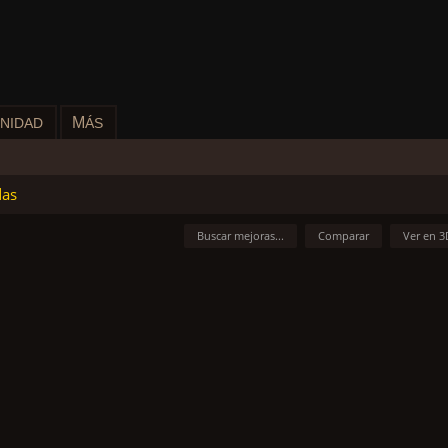
M
NIDAD
ÁS
das
Buscar mejoras...
Comparar
Ver en 3