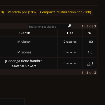
19)
Vendido por (103)
Comparte reutilización con (300)
1
-
3
de
3
Fuente
Tipo
%
Misiones
100
Chatarras
Misiones
1.6
Chatarras
¡Dadanga tiene hambre!
36.1
Chatarras
Cráter de Un'Goro
1
-
3
de
3